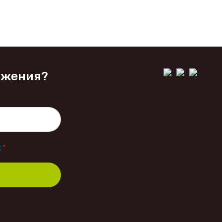
ожения?
х
*