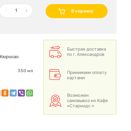
В корзину
Быстрая доставка
по г. Александров
 Кюросао
350 мл
Принимаем оплату
картами
Возможен
самовывоз из Кафе
«Старкидс »