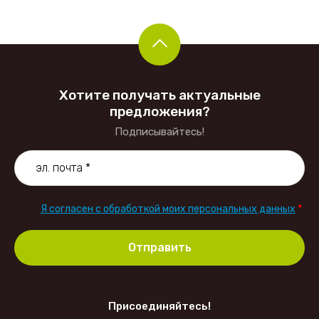
еченые Роллы
тана
и
ки
-тар
йси
Хотите получать актуальные
предложения?
Подписывайтесь!
Я согласен с обработкой моих персональных данных
*
Отправить
Присоединяйтесь!